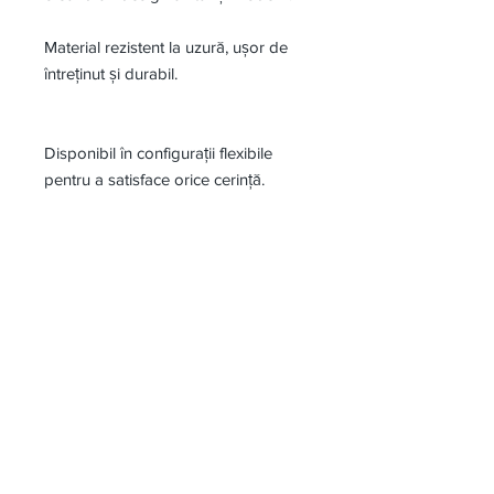
Material rezistent la uzură, ușor de
întreținut și durabil.
Disponibil în configurații flexibile
pentru a satisface orice cerință.
Termen de livrare: între 2 și 4
săptămâni.
Square este mai mult decât un lavoar
– este o expresie a eleganței și a
calității premium. Contactează-ne
acum pentru a comanda modelul
ideal pentru baia ta!
Termen de livrare: între 2 și 4