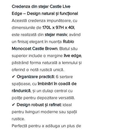
Credenza din stejar Castle Live
Edge – Design natural și funcțional
Această credenza impunătoare, cu
dimensiunile de
170L x 97H x 40l
,
este realizată din
stejar masiv
, având
un finisaj elegant în nuanța
Rubio
Monocoat Castle Brown
. Blatul său
superior include o margine
live edge
,
păstrând forma naturală a lemnului și
oferind o notă rustică unică.
✔
Organizare practică:
6 sertare
spațioase, cu
îmbinări în coadă de
rândunică
, și un dulap central cu
polițe pentru depozitare versatilă.
✔
Design robust și rafinat:
ideal
pentru livinguri moderne sau spații
rustice.
Perfectă pentru a adăuga un plus de