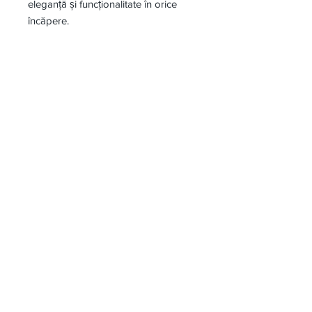
eleganță și funcționalitate în orice
încăpere.
Receive all our news and
updates