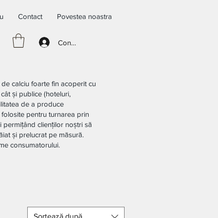
iu
Contact
Povestea noastra
Conectează-te
de calciu foarte fin acoperit cu
cât și publice (hoteluri,
bilitatea de a produce
 folosite pentru turnarea prin
 permițând clienților noștri să
ăiat și prelucrat pe măsură.
time consumatorului.
Sortează după