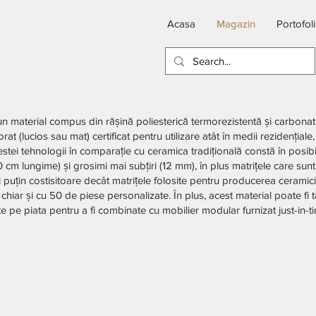
Acasa
Magazin
Portofol
un material compus din rășină poliesterică termorezistentă și carbonat 
t (lucios sau mat) certificat pentru utilizare atât în ​​medii rezidențiale, 
acestei tehnologii în comparație cu ceramica tradițională constă în posi
cm lungime) și grosimi mai subțiri (12 mm), în plus matrițele care sunt
i puțin costisitoare decât matrițele folosite pentru producerea ceramicii
hiar și cu 50 de piese personalizate. În plus, acest material poate fi t
ate pe piata pentru a fi combinate cu mobilier modular furnizat just-in-