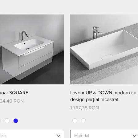
Afișare rapidă
Afișare rapidă
voar SQUARE
Lavoar UP & DOWN modern cu
design parțial încastrat
eț
404,40 RON
Preț
1.767,35 RON
ize
Material