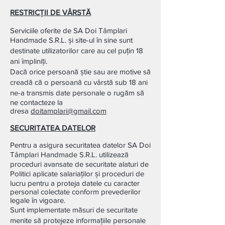
RESTRICȚII DE VÂRSTĂ
Serviciile oferite de SA Doi Tâmplari
Handmade S.R.L. și site-ul în sine sunt
destinate utilizatorilor care au cel puțin 18
ani împliniți.
Dacă orice persoană știe sau are motive să
creadă că o persoană cu vârstă sub 18 ani
ne-a transmis date personale o rugăm să
ne contacteze la
dresa
doitamplari@gmail.com
SECURITATEA DATELOR
Pentru a asigura securitatea datelor SA Doi
Tâmplari Handmade S.R.L. utilizează
proceduri avansate de securitate alaturi de
Politici aplicate salariaților și proceduri de
lucru pentru a proteja datele cu caracter
personal colectate conform prevederilor
legale în vigoare.
Sunt implementate măsuri de securitate
menite să protejeze informațiile personale