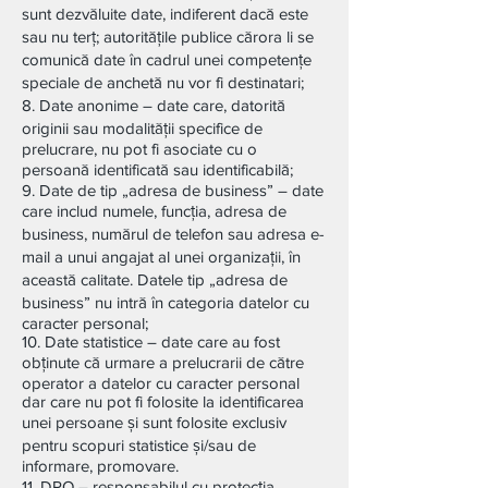
sunt dezvăluite date, indiferent dacă este
sau nu terț; autoritățile publice cărora li se
comunică date în cadrul unei competențe
speciale de anchetă nu vor fi destinatari;
8. Date anonime – date care, datorită
originii sau modalității specifice de
prelucrare, nu pot fi asociate cu o
persoană identificată sau identificabilă;
9. Date de tip „adresa de business” – date
care includ numele, funcția, adresa de
business, numărul de telefon sau adresa e-
mail a unui angajat al unei organizații, în
această calitate. Datele tip „adresa de
business” nu intră în categoria datelor cu
caracter personal;
10. Date statistice – date care au fost
obținute că urmare a prelucrarii de către
operator a datelor cu caracter personal
dar care nu pot fi folosite la identificarea
unei persoane și sunt folosite exclusiv
pentru scopuri statistice și/sau de
informare, promovare.
11. DPO – responsabilul cu protecția