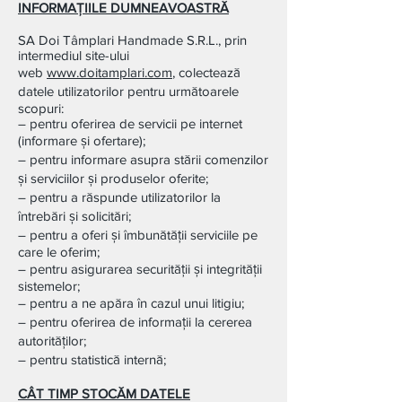
INFORMAŢIILE DUMNEAVOASTRĂ
SA Doi Tâmplari Handmade S.R.L., prin
intermediul site-ului
web
www.doitamplari.com
, colectează
datele utilizatorilor pentru următoarele
scopuri:
– pentru oferirea de servicii pe internet
(informare și ofertare);
– pentru informare asupra stării comenzilor
și serviciilor și produselor oferite;
– pentru a răspunde utilizatorilor la
întrebări și solicitări;
– pentru a oferi și îmbunătății serviciile pe
care le oferim;
– pentru asigurarea securității şi integrităţii
sistemelor;
– pentru a ne apăra în cazul unui litigiu;
– pentru oferirea de informații la cererea
autorităţilor;
– pentru statistică internă;
CÂT TIMP STOCĂM DATELE