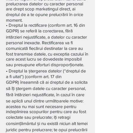
prelucrarea datelor cu caracter personal
are drept scop marketingul direct, ai
dreptul de a te opune prelucrării în orice
moment.
• Dreptul la rectificare (conform art. 16 din
GDPR) se referă la corectarea, fără
intărzieri nejustificate, a datelor cu caracter
personal inexacte. Rectificarea va fi
comunicată fiecărui destinatar la care au
fost transmise datele, cu exceptia cazului în
care acest lucru se dovedeste imposibil
sau presupune eforturi disproporționate.
• Dreptul la ștergerea datelor (“dreptul de
a fi uitat”) (conform art. 17 din
GDPR) înseamnă că ai dreptul de a solicita
să îți ștergem datele cu caracter personal,
fără întărzieri nejustificate, în cazul în care
se aplică unul dintre următoarele motive:
acestea nu mai sunt necesare pentru
indeplinirea scopurilor pentru care au fost
colectate sau prelucrate; iți retragi
consimțământul și nu există niciun alt temei
juridic pentru prelucrare; te opui prelucrării