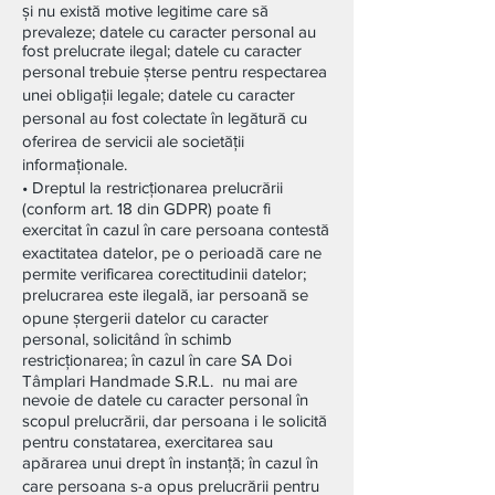
și nu există motive legitime care să
prevaleze; datele cu caracter personal au
fost prelucrate ilegal; datele cu caracter
personal trebuie șterse pentru respectarea
unei obligații legale; datele cu caracter
personal au fost colectate în legătură cu
oferirea de servicii ale societății
informaționale.
• Dreptul la restricționarea prelucrării
(conform art. 18 din GDPR) poate fi
exercitat în cazul în care persoana contestă
exactitatea datelor, pe o perioadă care ne
permite verificarea corectitudinii datelor;
prelucrarea este ilegală, iar persoană se
opune ștergerii datelor cu caracter
personal, solicitând în schimb
restricționarea; în cazul în care SA Doi
Tâmplari Handmade S.R.L. nu mai are
nevoie de datele cu caracter personal în
scopul prelucrării, dar persoana i le solicită
pentru constatarea, exercitarea sau
apărarea unui drept în instanță; în cazul în
care persoana s-a opus prelucrării pentru