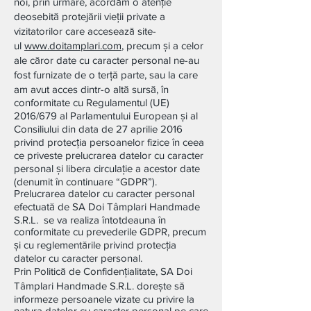
noi, prin urmare, acordăm o atenție
deosebită protejării vieții private a
vizitatorilor care accesează site-
ul
www.doitamplari.com
, precum și a celor
ale căror date cu caracter personal ne-au
fost furnizate de o terță parte, sau la care
am avut acces dintr-o altă sursă, în
conformitate cu Regulamentul (UE)
2016/679 al Parlamentului European și al
Consiliului din data de 27 aprilie 2016
privind protecția persoanelor fizice în ceea
ce priveste prelucrarea datelor cu caracter
personal și libera circulație a acestor date
(denumit în continuare “GDPR”).
Prelucrarea datelor cu caracter personal
efectuată de SA Doi Tâmplari Handmade
S.R.L. se va realiza întotdeauna în
conformitate cu prevederile GDPR, precum
și cu reglementările privind protecția
datelor cu caracter personal.
Prin Politică de Confidențialitate, SA Doi
Tâmplari Handmade S.R.L. dorește să
informeze persoanele vizate cu privire la
natura datelor cu caracter personal pe care