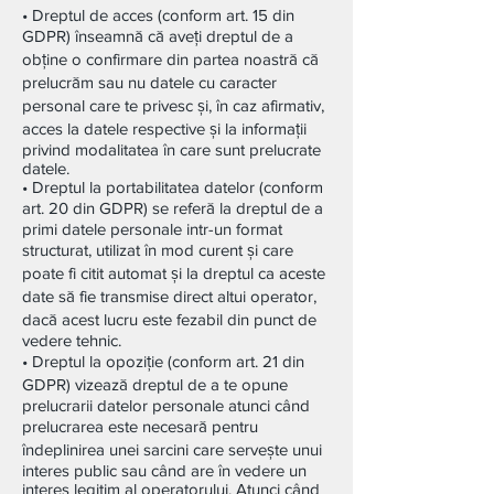
• Dreptul de acces (conform art. 15 din
GDPR) înseamnă că aveți dreptul de a
obține o confirmare din partea noastră că
prelucrăm sau nu datele cu caracter
personal care te privesc și, în caz afirmativ,
acces la datele respective și la informații
privind modalitatea în care sunt prelucrate
datele.
• Dreptul la portabilitatea datelor (conform
art. 20 din GDPR) se referă la dreptul de a
primi datele personale intr-un format
structurat, utilizat în mod curent și care
poate fi citit automat și la dreptul ca aceste
date să fie transmise direct altui operator,
dacă acest lucru este fezabil din punct de
vedere tehnic.
• Dreptul la opoziție (conform art. 21 din
GDPR) vizează dreptul de a te opune
prelucrarii datelor personale atunci când
prelucrarea este necesară pentru
îndeplinirea unei sarcini care servește unui
interes public sau când are în vedere un
interes legitim al operatorului. Atunci când