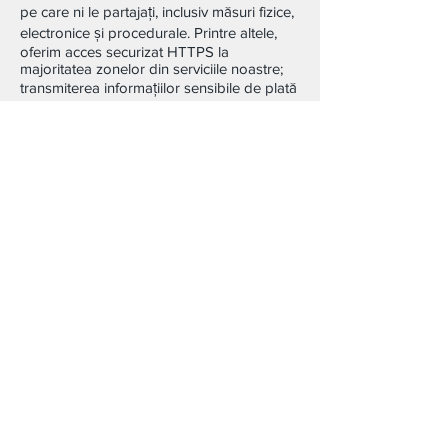
pe care ni le partajați, inclusiv măsuri fizice,
electronice și procedurale. Printre altele,
oferim acces securizat HTTPS la
majoritatea zonelor din serviciile noastre;
transmiterea informațiilor sensibile de plată
(cum ar fi un număr de card de credit); prin
intermediul formularelor noastre de
achiziție desemnate este protejată de o
conexiune criptată SSL/TLS standard din
industrie.
FIŞIERE DE PE SERVER
Adresa dumneavoastră IP identifică un
număr care este adresat automat
computerului dumneavoastră prin ISP
(Internet Server Provider). Acest număr
este identificat și logat automat în fișierele
de server ori de câte ori vizitați site-ul,
împreună cu timpul vizitei și pagina pe care
o vizitați. Folosim adresa IP pentru a
calcula nivelurile de utilizare ale site-ului,
pentru a diagnostica problemele cu